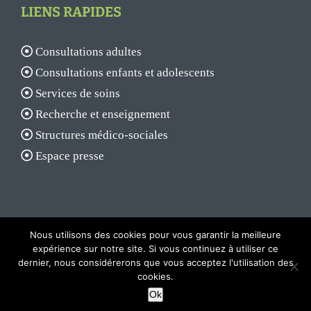
LIENS RAPIDES
Consultations adultes
Consultations enfants et adolescents
Services de soins
Recherche et enseignement
Structures médico-sociales
Espace presse
Nous utilisons des cookies pour vous garantir la meilleure
expérience sur notre site. Si vous continuez à utiliser ce
dernier, nous considérerons que vous acceptez l'utilisation des
© 2017 - Centre hospitalier Laborit |
Mentions légales
|
Plan du site
cookies.
Facebook
X
YouTube
Rss
Ok