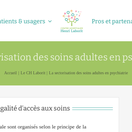
atients & usagers
Pros et parten
isation des soins adultes en p
Accueil
Le CH Laborit
La sectorisation des soins adultes en psychiatrie
galité d’accès aux soins
ale sont organisés selon le principe de la