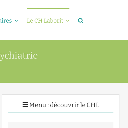
aires
Le CH Laborit
sychiatrie
Menu : découvrir le CHL