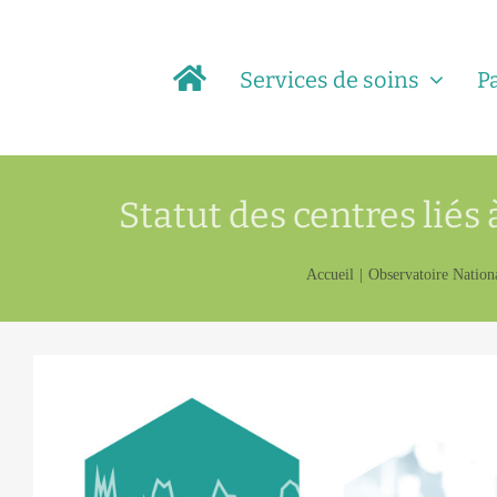
Passer
au
Services de soins
P
contenu
Statut des centres liés
Accueil
Observatoire Nationa