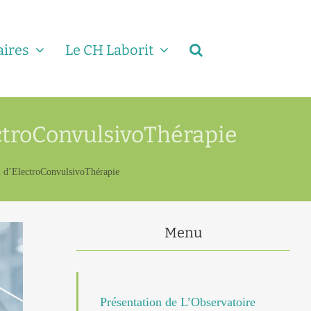
aires
Le CH Laborit
lectroConvulsivoThérapie
nal d’ElectroConvulsivoThérapie
Menu
Présentation de L’Observatoire