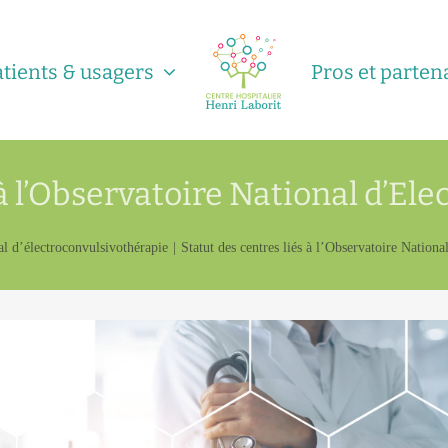
atients & usagers
Pros et parten
 à l’Observatoire National d’E
l d’électroconvulsivothérapie
Statut des centres liés à l’Observatoire Natio