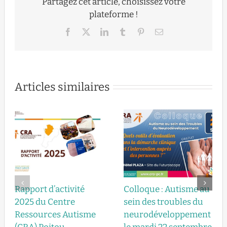
Partagez cet article, choisissez votre
plateforme !
Facebook
X
LinkedIn
Tumblr
Pinterest
Email
Articles similaires
Rapport d’activité
Colloque : Autisme au
2025 du Centre
sein des troubles du
Ressources Autisme
neurodéveloppement