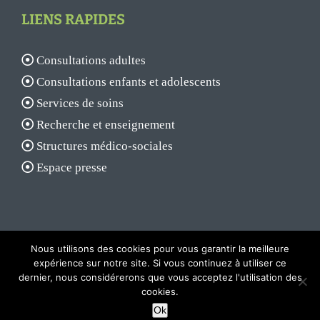
LIENS RAPIDES
Consultations adultes
Consultations enfants et adolescents
Services de soins
Recherche et enseignement
Structures médico-sociales
Espace presse
Nous utilisons des cookies pour vous garantir la meilleure
expérience sur notre site. Si vous continuez à utiliser ce
dernier, nous considérerons que vous acceptez l'utilisation des
© 2017 - Centre hospitalier Laborit |
Mentions légales
|
Plan du site
cookies.
Facebook
X
YouTube
Rss
Ok