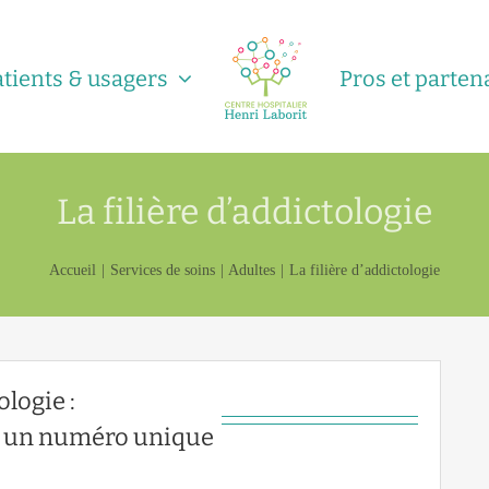
atients & usagers
Pros et parten
La filière d’addictologie
Accueil
Services de soins
Adultes
La filière d’addictologie
ologie :
e, un numéro unique