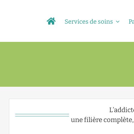
Passer
au
Services de soins
P
contenu
L’addict
une filière complèt