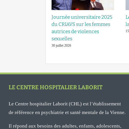
Journée universitaire 2025
L
du CRIAVS sur les femmes
l
autrices de violences
15
sexuelles
30 juillet 2026
LE CENTRE HOSPITALIER LABORIT
Le Centre hospitalier Laborit (CHL) est l’établissement
de référence en psychiatrie et santé mentale de la Vienne.
Il répond aux besoins des adultes, enfants, adolescents,