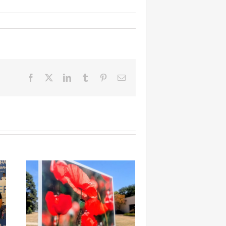
Facebook
X
LinkedIn
Tumblr
Pinterest
Email