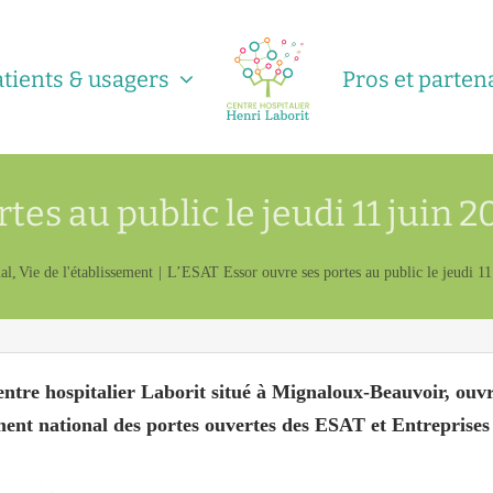
atients & usagers
Pros et parten
rtes au public le jeudi 11 juin
al
Vie de l'établissement
L’ESAT Essor ouvre ses portes au public le jeudi 1
entre hospitalier Laborit situé à Mignaloux-Beauvoir, ouvr
nt national des portes ouvertes des ESAT et Entreprise