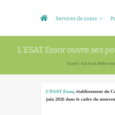
Passer
au
Services de soins
P
contenu
L’ESAT Essor ouvre ses po
Accueil
Esat Essor
Médico-soci
L’ESAT Essor
, établissement du C
juin 2026
dans le cadre du mouveme