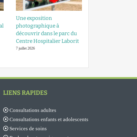
Une exposition
Journée universit
al
photographique à
du CRIAVS sur le
découvrir dans le parc du
autrices de viole
Centre Hospitalier Laborit
sexuelles
7 juillet 2026
30 juillet 2026
LIENS RAPIDES
Consultations adultes
Consultations enfants et adolescents
Services de soins