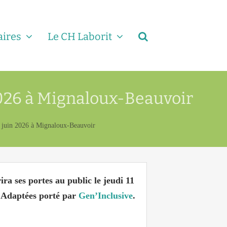
aires
Le CH Laborit
 2026 à Mignaloux-Beauvoir
1 juin 2026 à Mignaloux-Beauvoir
ira ses portes au public le
jeudi 11
s Adaptées porté par
Gen’Inclusive
.