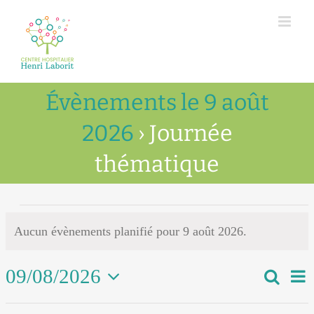
Passer
au
contenu
Évènements le 9 août
2026
› Journée
thématique
Évènements
Aucun évènements planifié pour 9 août 2026.
Notice
for
9
09/08/2026
Na
Recher
Recher
Jour
de
Sélectionnez
août
et