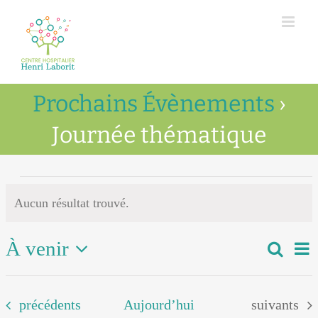
Passer
au
contenu
Prochains Évènements
›
Journée thématique
Évènements
Aucun résultat trouvé.
Notice
À venir
Na
Recher
Recher
Liste
de
Sélectionnez
et
vu
une
Évènements
Évènement
précédents
Aujourd’hui
suivants
naviga
date.
Év