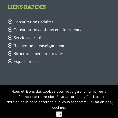
LIENS RAPIDES
Consultations adultes
Consultations enfants et adolescents
Services de soins
Recherche et enseignement
Structures médico-sociales
Espace presse
Nous utilisons des cookies pour vous garantir la meilleure
expérience sur notre site. Si vous continuez à utiliser ce
dernier, nous considérerons que vous acceptez l'utilisation des
© 2017 - Centre hospitalier Laborit |
Mentions légales
|
Plan du site
cookies.
Facebook
X
YouTube
Rss
Ok