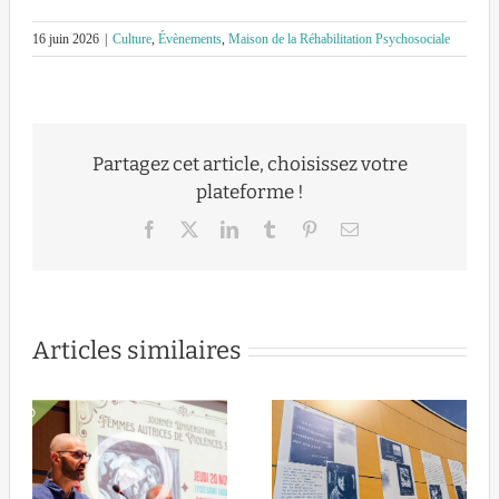
16 juin 2026
|
Culture
,
Évènements
,
Maison de la Réhabilitation Psychosociale
Partagez cet article, choisissez votre
plateforme !
Facebook
X
LinkedIn
Tumblr
Pinterest
Email
Articles similaires