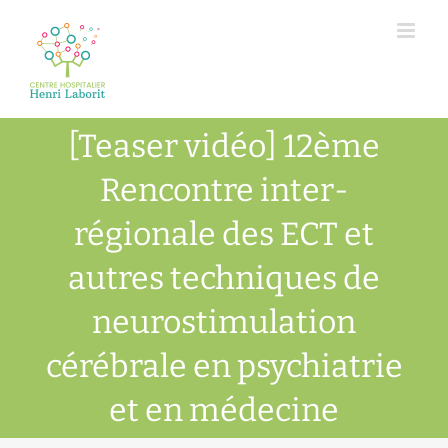
Passer
au
contenu
[Teaser vidéo] 12ème
Rencontre inter-
régionale des ECT et
autres techniques de
neurostimulation
cérébrale en psychiatrie
et en médecine