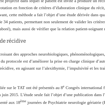
est projectif dans lequel le patient est invité à produire un réc
otation en fonction de critères d’élaboration clinique du récit,
vant, cette méthode a fait l’objet d’une étude dérivée dans qu
e 34 patients, permettant non seulement de valider les critères
aboré), mais aussi de vérifier que la relation patient-soignant n
 de récidive
roisant des approches neurobiologiques, phénoménologiques,
 du protocole est d’améliorer la prise en charge clinique d’au
écidive, en agissant sur l’alexithymie, l’impulsivité et les tr
e
liée sur le TAT ont été présentés au 8
Congrès international f
juin 2015. L’étude seule fait l’objet d’une publication dans l
ème
senté aux 18
journées de Psychiatrie neurologie gériatrie (