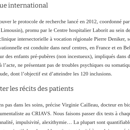
ue international
rouver le protocole de recherche lancé en 2012, coordonné par
Limousin), promu par le Centre hospitalier Laborit au sein 
clinique intersectorielle à vocation régionale Pierre Deniker, s
vationnelle est conduite dans neuf centres, en France et en 
sur des enfants pré-pubères (non incestueux), impliqués dans
à l’acte, ne présentant pas de troubles psychiques ou somatiq
tude, dont l’objectif est d’atteindre les 120 inclusions.
er les récits des patients
s pas dans les soins, précise Virginie Cailleau, docteur en bio
cumentaliste au CRIAVS. Nous faisons passer dix tests à chaque
nnalité, impulsivité, alexithymie… La plupart sont quantifiabl