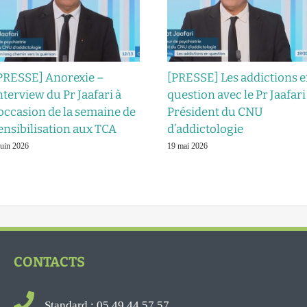
PRESSE] Anorexie –
[PRESSE] Les addictions 
nterview du Pr Jaafari à
question avec le Pr Jaafari
’occasion de la semaine de
Président du CNU
ensibilisation aux TCA
d’addictologie
juin 2026
19 mai 2026
CONTACTS
Standard : 05 49 44 57 57