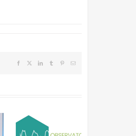
Facebook
X
LinkedIn
Tumblr
Pinterest
Email