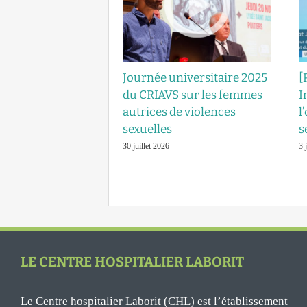
Journée universitaire 2025
[
du CRIAVS sur les femmes
I
autrices de violences
l
sexuelles
s
30 juillet 2026
3 
LE CENTRE HOSPITALIER LABORIT
Le Centre hospitalier Laborit (CHL) est l’établissement