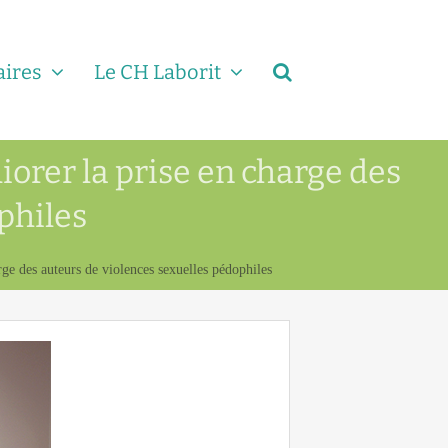
aires
Le CH Laborit
iorer la prise en charge des
philes
rge des auteurs de violences sexuelles pédophiles