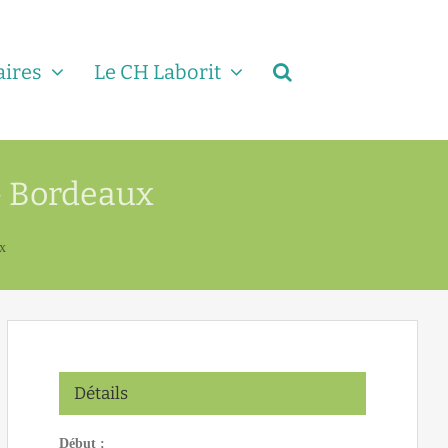
aires
Le CH Laborit
– Bordeaux
x
Détails
Début :