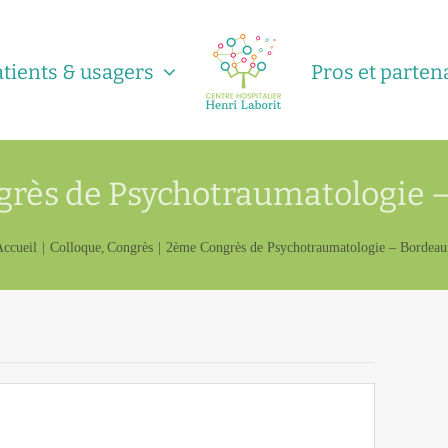
atients & usagers
Pros et parten
rès de Psychotraumatologie 
Accueil
Colloque
Congrès
2ème Congrès de Psychotraumatologie – Bordeau