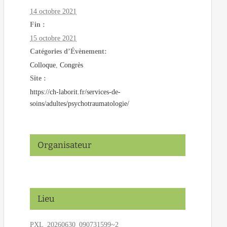
14 octobre 2021
Fin :
15 octobre 2021
Catégories d’Évènement:
Colloque
,
Congrès
Site :
https://ch-laborit.fr/services-de-
soins/adultes/psychotraumatologie/
Organisateur
Lieu
PXL_20260630_090731599~2