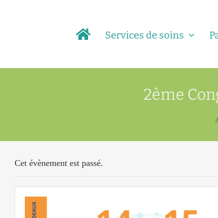
Passer
au
Services de soins
P
contenu
2ème Cong
Cet évènement est passé.