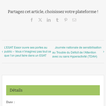
Partagez cet article, choisissez votre plateforme !
Facebook
X
LinkedIn
Tumblr
Pinterest
Email
L’ESAT Essor ouvre ses portes au
Journée nationale de sensibilisation
public – Vous n’imaginez pas tout ce
au Trouble du Déficit de l’Attention
que l’on peut faire dans un ESAT
avec ou sans Hyperactivité (TDAH)
Détails
Date :