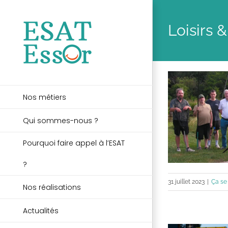
Passer
au
Loisirs 
contenu
Nos métiers
Qui sommes-nous ?
Pourquoi faire appel à l’ESAT
?
31 juillet 2023
|
Ça se
Nos réalisations
Actualités