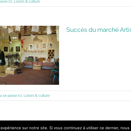
asse ici
,
Loisirs & culture
Succès du marché Artis
a se passe ici
,
Loisirs & culture
 expérience sur notre site. Si vous continuez à utiliser ce dernier, nous