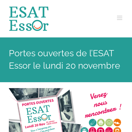
Passer
au
contenu
Portes ouvertes de l’ESAT
Essor le lundi 20 novembre
Voir
l'image
agrandie